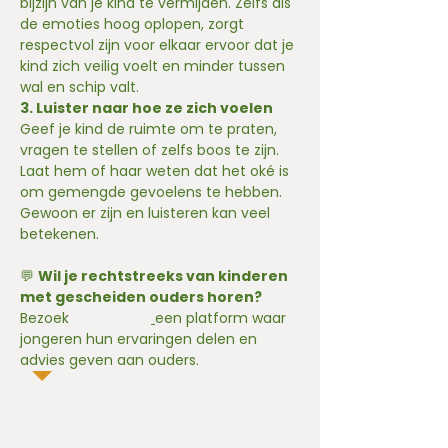
bijzijn van je kind te vermijden. Zelfs als 
de emoties hoog oplopen, zorgt 
respectvol zijn voor elkaar ervoor dat je 
kind zich veilig voelt en minder tussen 
wal en schip valt.
3. Luister naar hoe ze zich voelen
Geef je kind de ruimte om te praten, 
vragen te stellen of zelfs boos te zijn. 
Laat hem of haar weten dat het oké is 
om gemengde gevoelens te hebben. 
Gewoon er zijn en luisteren kan veel 
betekenen.
💬 
Wil je rechtstreeks van kinderen 
met gescheiden ouders horen?
Bezoek 
Villa Pinedo
een platform waar 
jongeren hun ervaringen delen en 
advies geven aan ouders.