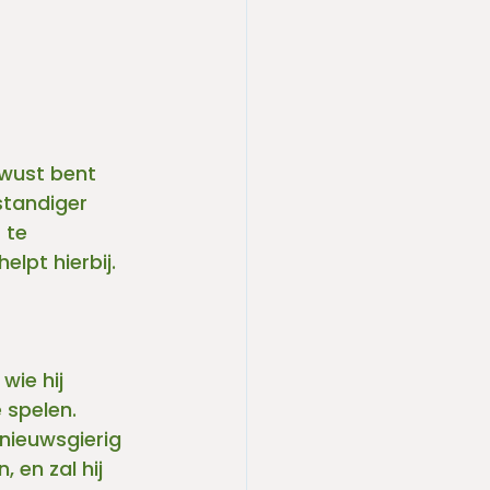
ewust bent 
standiger 
 te 
lpt hierbij. 
wie hij 
 spelen. 
 nieuwsgierig 
 en zal hij 