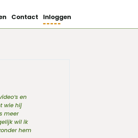
en
Contact
Inloggen
 video’s en 
 wie hij 
ds meer 
lijk wil ik 
 zonder hem 