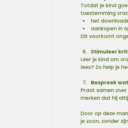
Totdat je kind goed
toestemming vraa
het download
aankopen in 
Dit voorkomt ong
Stimuleer kri
Leer je kind om vra
lees? 
Zo help je h
Bespreek wat 
Praat samen over wa
merken dat hij alti
Door op deze manie
je zoon, zonder zij