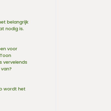
het belangrijk 
at nodig is.
ben voor 
 Toon 
ts vervelends 
 van? 
o wordt het 