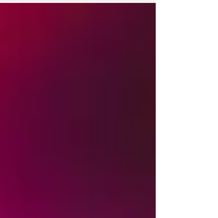
altijd: 'Maar de rest van de klas mag veel
langer!' of 'Ik ben de enige die moet
stoppen.' Ik vind het lastig om hierop te
reageren. Ik wil niet de strengste ouder zijn,
maar ik wil ook dat hij andere dingen doet
dan alleen achter zijn telefoon of tablet
zitten. Hoe reageer ik op dat weerwoord en
wat is een realistische grens voor zijn
leeftijd?" Hulpverlen